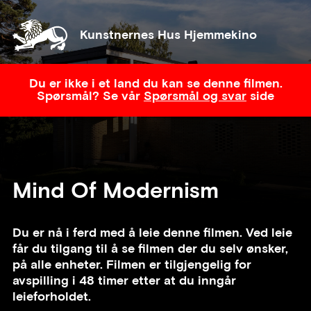
Kunstnernes Hus Hjemmekino
Du er ikke i et land du kan se denne filmen.
Spørsmål? Se vår
Spørsmål og svar
side
Mind Of Modernism
Du er nå i ferd med å leie denne filmen. Ved leie
får du tilgang til å se filmen der du selv ønsker,
på alle enheter. Filmen er tilgjengelig for
avspilling i 48 timer etter at du inngår
leieforholdet.